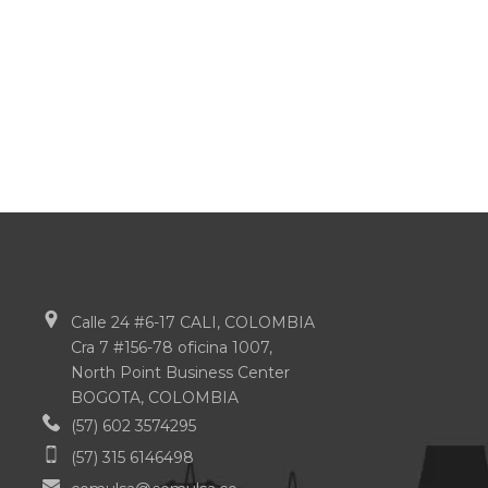
Calle 24 #6-17 CALI, COLOMBIA
Cra 7 #156-78 oficina 1007,
North Point Business Center
BOGOTA, COLOMBIA
(57) 602 3574295
(57) 315 6146498