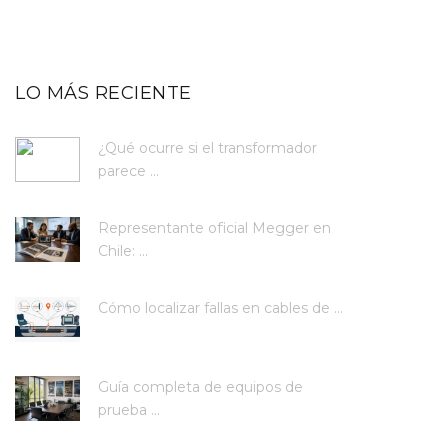
LO MÁS RECIENTE
¿Qué ocurre si el transformador
parece ...
Representante oficial Megger en
Chile: ...
Cómo localizar fallas en cables de ...
Guía completa de equipos de
prueba ...