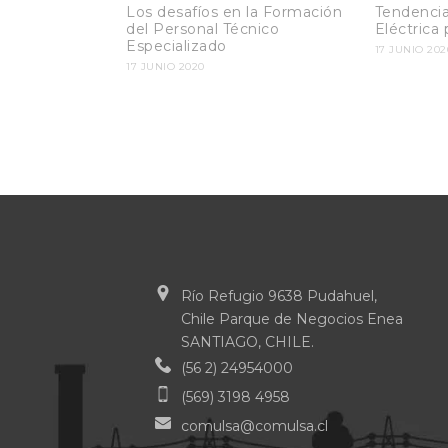
Los desafíos en la Formación
Tendencia
del Personal Técnico
Eléctrica 
Especializado
17 JUNIO 202
17 JUNIO 2020
Río Refugio 9638 Pudahuel,
Chile Parque de Negocios Enea
SANTIAGO, CHILE.
(56 2) 24954000
(569) 3198 4958
comulsa@comulsa.cl