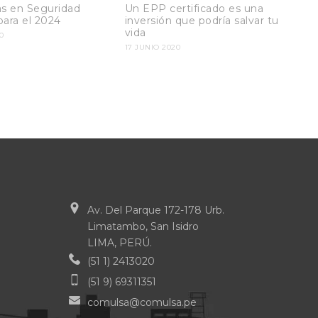
s en Seguridad
Un EPP certificado es una
para el 2024
inversión que podría salvar tu
vida
0
17 JUNIO 2020
Av. Del Parque 172-178 Urb.
Limatambo, San Isidro
LIMA, PERÚ.
(51 1) 2413020
(51 9) 69311351
comulsa@comulsa.pe