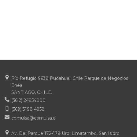
Río Refugio 9638 Pudahuel, Chile Parque de Negocios
Enea
SANTIAGO, CHILE.
(56 2) 24954000
(569) 3198 4958
comulsa@comulsa.cl
Av. Del Parque 172-178 Urb. Limatambo, San Isidro