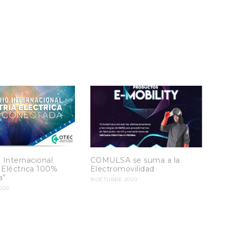
 Internacional
COMULSA se suma a la
a Eléctrica 100%
Electromovilidad
a”
9 OCTUBRE 2020
020