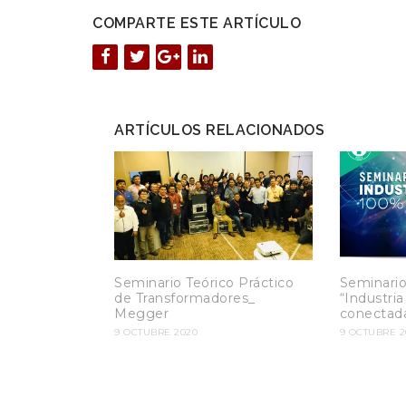
COMPARTE ESTE ARTÍCULO
ARTÍCULOS RELACIONADOS
Seminario Teórico Práctico
Seminario
de Transformadores_
“Industri
Megger
conectad
9 OCTUBRE 2020
9 OCTUBRE 2