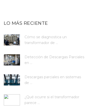
LO MÁS RECIENTE
Cómo se diagnostica un
transformador de ...
Detección de Descargas Parciales
en ...
Descargas parciales en sistemas
de ...
¿Qué ocurre si el transformador
parece ...