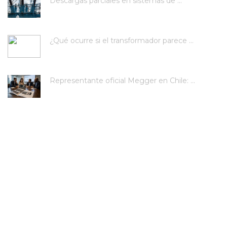
Descargas parciales en sistemas de ...
¿Qué ocurre si el transformador parece ...
Representante oficial Megger en Chile: ...