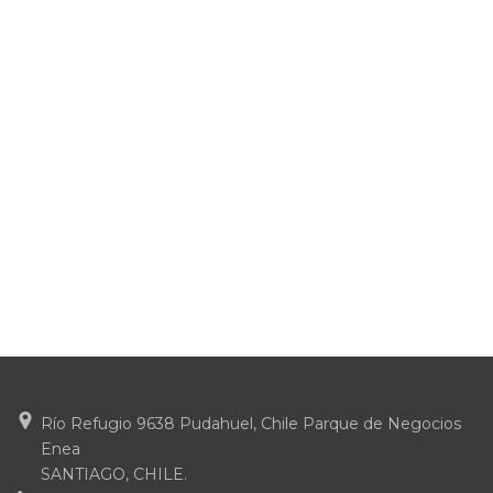
Río Refugio 9638 Pudahuel, Chile Parque de Negocios
Enea
SANTIAGO, CHILE.