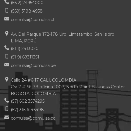
(56 2) 24954000
(569) 3198 4958
comulsa@comulsa.cl
Av. Del Parque 172-178 Urb. Limatambo, San Isidro
LIMA, PERÚ.
(51 1) 2413020
(51 9) 69311351
comulsa@comulsa.pe
Calle 24 #6-17 CALI, COLOMBIA
Cra 7 #156-78 oficina 1007, North Point Business Center
BOGOTA, COLOMBIA
(57) 602 3574295
(57) 315 6146498
comulsa@comulsa.co