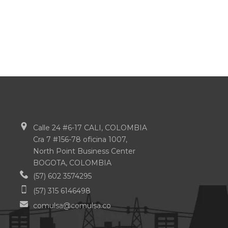
Calle 24 #6-17 CALI, COLOMBIA
Cra 7 #156-78 oficina 1007,
North Point Business Center
BOGOTA, COLOMBIA
(57) 602 3574295
(57) 315 6146498
comulsa@comulsa.co