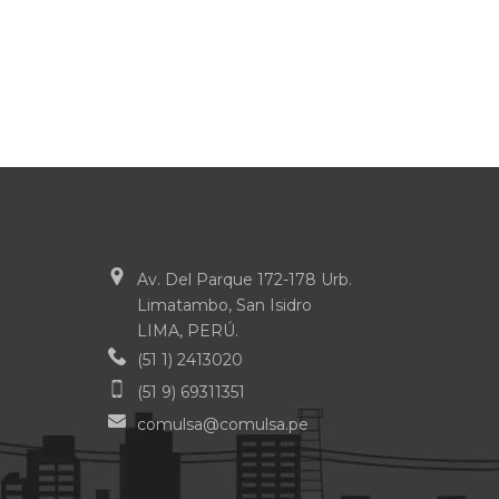
Av. Del Parque 172-178 Urb.
Limatambo, San Isidro
LIMA, PERÚ.
(51 1) 2413020
(51 9) 69311351
comulsa@comulsa.pe