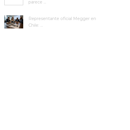
parece ...
Representante oficial Megger en
Chile: ...