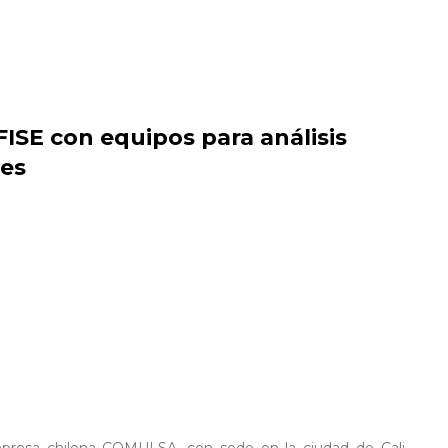
ISE con equipos para análisis
res
presa chilena COMULSA, con sede en la ciudad de Cali –