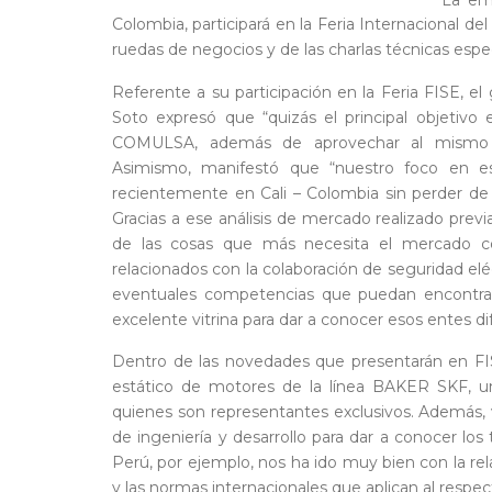
Colombia, participará en la Feria Internacional de
ruedas de negocios y de las charlas técnicas espec
Referente a su participación en la Feria FISE, 
Soto expresó que “quizás el principal objeti
COMULSA, además de aprovechar al mismo t
Asimismo, manifestó que “nuestro foco en es
recientemente en Cali – Colombia sin perder de 
Gracias a ese análisis de mercado realizado pre
de las cosas que más necesita el mercado co
relacionados con la colaboración de seguridad elé
eventuales competencias que puedan encontrar
excelente vitrina para dar a conocer esos entes 
Dentro de las novedades que presentarán en FIS
estático de motores de la línea BAKER SKF, 
quienes son representantes exclusivos. Además, 
de ingeniería y desarrollo para dar a conocer lo
Perú, por ejemplo, nos ha ido muy bien con la re
y las normas internacionales que aplican al respect