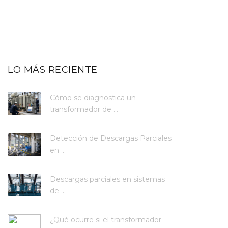
LO MÁS RECIENTE
Cómo se diagnostica un
transformador de ...
Detección de Descargas Parciales
en ...
Descargas parciales en sistemas
de ...
¿Qué ocurre si el transformador