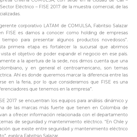
l Sector Eléctrico – FISE 2017 de la muestra comercial, de las
ializadas.
el gerente corporativo LATAM de COMULSA, Fabritsio Salazar
vo en FISE es darnos a conocer como holding de empresas
iempo para presentar algunos productos novedosos”.
ta primera etapa es fortalecer la sucursal que abrimos
vista el objetivo de poder expandir el negocio en ese país.
viamente a la apertura de la sede, nos dimos cuenta que una
lombiano, y en general el centroamericano, son temas
ctrica. Ahí es donde queremos marcar la diferencia entre las
se en la feria, por lo que consideramos que FISE es una
diferenciadores que tenemos en la empresa”.
E 2017 se encuentran los equipos para análisis dinámico y
una de las marcas más fuerte que tienen en Colombia de
van a ofrecer información relacionada con el departamento
s temas de seguridad y mantenimiento eléctrico. “En Chile y
lación que existe entre seguridad y mantenimiento eléctrico
o”, explica Fabritsio Salazar.