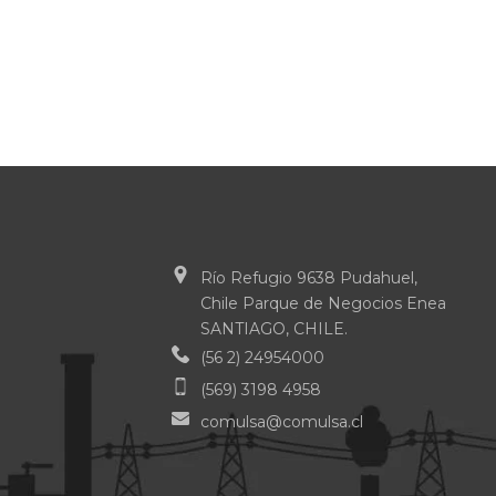
Río Refugio 9638 Pudahuel,
Chile Parque de Negocios Enea
SANTIAGO, CHILE.
(56 2) 24954000
(569) 3198 4958
comulsa@comulsa.cl