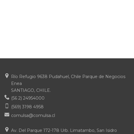
Río Refugio 9638 Pudahuel, Chile Parque de Negocios
Enea
SANTIAGO, CHILE.
(56 2) 24954000
(569) 3198 4958
comulsa@comulsa.cl
Av. Del Parque 172-178 Urb. Limatambo, San Isidro