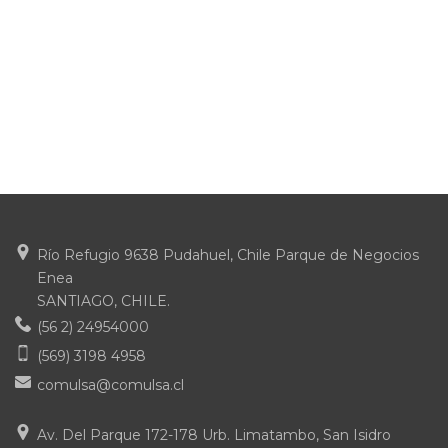
Río Refugio 9638 Pudahuel, Chile Parque de Negocios
Enea
SANTIAGO, CHILE.
(56 2) 24954000
(569) 3198 4958
comulsa@comulsa.cl
Av. Del Parque 172-178 Urb. Limatambo, San Isidro