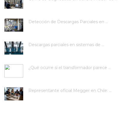
Detección de Descargas Parciales en ...
Descargas parciales en sistemas de ...
¿Qué ocurre si el transformador parece ...
Representante oficial Megger en Chile: ...