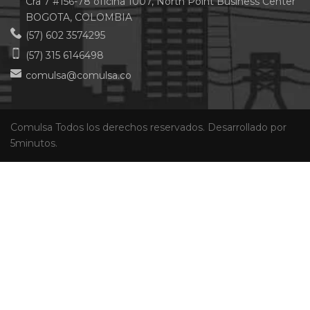
Cra 7 #156-78 oficina 1007, North Point Business Center
BOGOTA, COLOMBIA
(57) 602 3574295
(57) 315 6146498
comulsa@comulsa.co
Comulsa Todos los derechos reservados. Desarrollado por
5minutos.