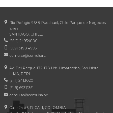
Río Refugio 9638 Pudahuel, Chile Parque de Negocios
Enea
SANTIAGO, CHILE.
(56 2) 24954000
(569) 3198 4958
comulsa@comulsa.cl
Av. Del Parque 172-178 Urb. Limatambo, San Isidro
LIMA, PERÚ.
(51 1) 2413020
(51 9) 69311351
comulsa@comulsa.pe
Calle 24 #6-17 CALI, COLOMBIA