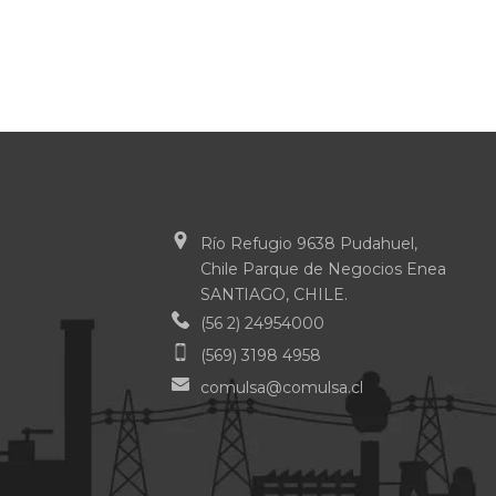
Río Refugio 9638 Pudahuel,
Chile Parque de Negocios Enea
SANTIAGO, CHILE.
(56 2) 24954000
(569) 3198 4958
comulsa@comulsa.cl