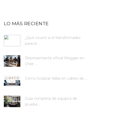
LO MÁS RECIENTE
¿Qué ocurre si el transformador
parece ...
Representante oficial Megger en
Chile: ...
Cómo localizar fallas en cables de ...
Guía completa de equipos de
prueba ...