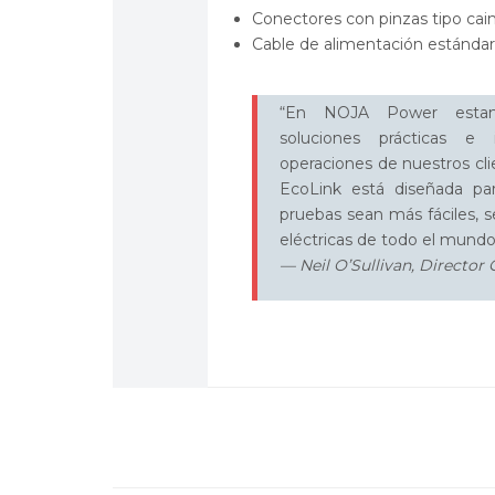
Conectores con pinzas tipo ca
Cable de alimentación estándar
“En NOJA Power estam
soluciones prácticas e 
operaciones de nuestros cl
EcoLink está diseñada par
pruebas sean más fáciles, s
eléctricas de todo el mundo
— Neil O’Sullivan, Director