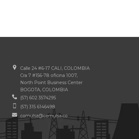
Calle 24 #6-17 CALI, COLOMBIA
Cra 7 #156-78 oficina 1007,
North Point Business Center
BOGOTA, COLOMBIA
(57) 602 3574295
(57) 315 6146498
comulsa@comulsa.co