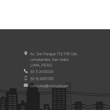
Av. Del Parque 172-178 Urb.
Limatambo, San Isidro
LIMA, PERÚ.
(51 1) 2413020
(51 9) 69311351
comulsa@comulsa.pe