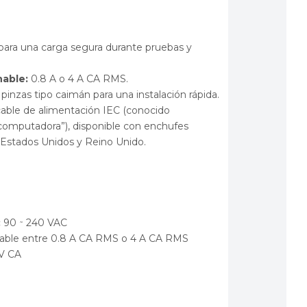
para una carga segura durante pruebas y
nable:
0.8 A o 4 A CA RMS.
pinzas tipo caimán para una instalación rápida.
able de alimentación IEC (conocido
mputadora”), disponible con enchufes
, Estados Unidos y Reino Unido.
:
90
240 VAC
˜
nable entre 0.8 A CA RMS o 4 A CA RMS
 V CA