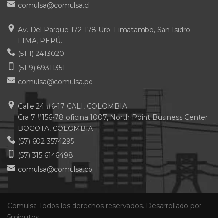
comulsa@comulsa.cl
Av. Del Parque 172-178 Urb. Limatambo, San Isidro
LIMA, PERÚ.
(51 1) 2413020
(51 9) 69311351
comulsa@comulsa.pe
Calle 24 #6-17 CALI, COLOMBIA
Cra 7 #156-78 oficina 1007, North Point Business Center
BOGOTA, COLOMBIA
(57) 602 3574295
(57) 315 6146498
comulsa@comulsa.co
Comulsa Todos los derechos reservados. Desarrollado por
5minutos.