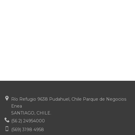
Río Refugio 9638 Pudahuel, Chile Parque de Negocios
Enea
SANTIAGO, CHILE.
(56 2) 24954000
(569) 3198 4958