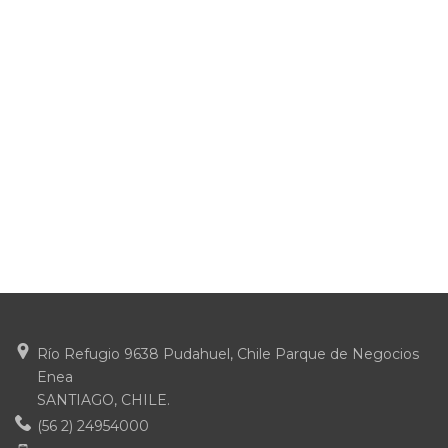
Río Refugio 9638 Pudahuel, Chile Parque de Negocios
Enea
SANTIAGO, CHILE.
(56 2) 24954000