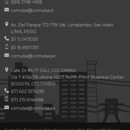
(569) 3198 4958
comulsa@comulsa.cl
Av. Del Parque 172-178 Urb. Limatambo, San Isidro
LIMA, PERÚ.
(51 1) 2413020
(51 9) 69311351
comulsa@comulsa.pe
Calle 24 #6-17 CALI, COLOMBIA
Cra 7 #156-78 oficina 1007, North Point Business Center
BOGOTA, COLOMBIA
(57) 602 3574295
(57) 315 6146498
comulsa@comulsa.co