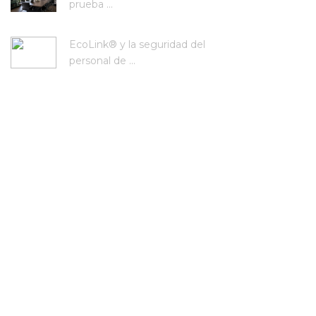
prueba ...
EcoLink® y la seguridad del
personal de ...