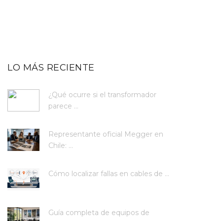
LO MÁS RECIENTE
¿Qué ocurre si el transformador
parece ...
Representante oficial Megger en
Chile: ...
Cómo localizar fallas en cables de ...
Guía completa de equipos de