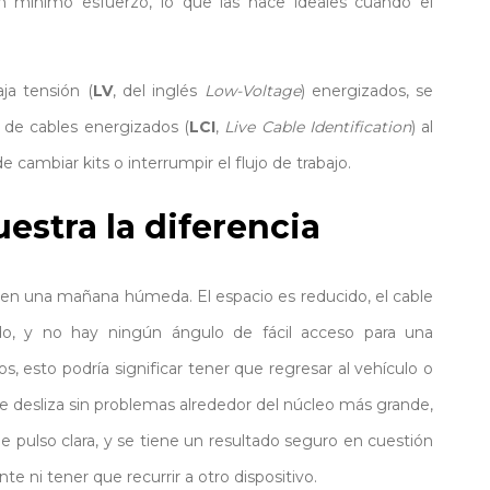
n mínimo esfuerzo, lo que las hace ideales cuando el
ja tensión (
LV
, del inglés
Low-Voltage
) energizados, se
n de cables energizados (
LCI
,
Live Cable Identification
) al
e cambiar kits o interrumpir el flujo de trabajo.
stra la diferencia
en una mañana húmeda. El espacio es reducido, el cable
o, y no hay ningún ángulo de fácil acceso para una
s, esto podría significar tener que regresar al vehículo o
 se desliza sin problemas alrededor del núcleo más grande,
e pulso clara, y se tiene un resultado seguro en cuestión
te ni tener que recurrir a otro dispositivo.