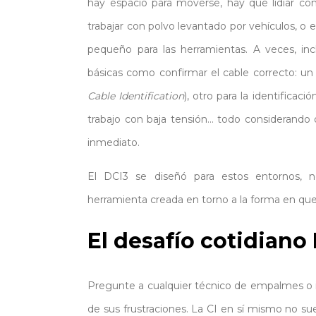
hay espacio para moverse, hay que lidiar con
trabajar con polvo levantado por vehículos, o
pequeño para las herramientas. A veces, inc
básicas como confirmar el cable correcto: un d
Cable Identification
), otro para la identificació
trabajo con baja tensión… todo considerando 
inmediato.
El DCI3 se diseñó para estos entornos, 
herramienta creada en torno a la forma en que
El desafío cotidiano 
Pregunte a cualquier técnico de empalmes o i
de sus frustraciones. La CI en sí mismo no sue