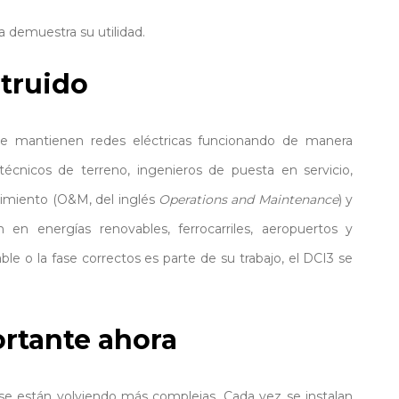
ma demuestra su utilidad.
struido
ue mantienen redes eléctricas funcionando de manera
écnicos de terreno, ingenieros de puesta en servicio,
imiento (O&M, del inglés
Operations and Maintenance
) y
 en energías renovables, ferrocarriles, aeropuertos y
cable o la fase correctos es parte de su trabajo, el DCI3 se
ortante ahora
se están volviendo más complejas. Cada vez se instalan