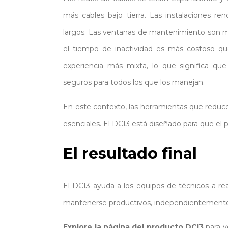
más cables bajo tierra. Las instalaciones r
largos. Las ventanas de mantenimiento son má
el tiempo de inactividad es más costoso q
experiencia más mixta, lo que significa que
seguros para todos los que los manejan.
En este contexto, las herramientas que reducen
esenciales. El DCI3 está diseñado para que el 
El resultado final
El DCI3 ayuda a los equipos de técnicos a real
mantenerse productivos, independientemente d
Explore la página del producto DCI3
para v