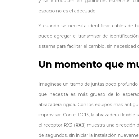
y se introducen en gabinetes estrechos co
espacio no es el adecuado.
Y cuando se necesita identificar cables de ba
puede agregar el transmisor de identificació
sistema para facilitar el cambio, sin necesidad d
Un momento que mue
Imagínese un tramo de juntas poco profundo 
que necesita es más grueso de lo esperad
abrazadera rígida. Con los equipos más antiguo
improvisar. Con el DCI3, la abrazadera flexible
el receptor RX3 (
RX3
) muestra una dirección d
de segundos, sin iniciar la instalación nuevamen