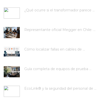
¿Qué ocurre si el transformador parece ...
Representante oficial Megger en Chile: ...
Cómo localizar fallas en cables de ...
Guía completa de equipos de prueba ...
EcoLink® y la seguridad del personal de ...