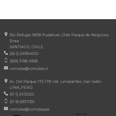
Río Refugio 9638 Pudahuel, Chile Parque de Negocios
Enea
SANTIAGO, CHILE.
(56 2) 24954000
(569) 3198 4958
comulsa@comulsa.cl
Av. Del Parque 172-178 Urb. Limatambo, San Isidro
LIMA, PERÚ.
(51 1) 2413020
(51 9) 69311351
comulsa@comulsa.pe